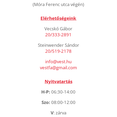
(Móra Ferenc utca végén)
Elérhetőségeink
Vecskó Gábor
20/333-2891
Steinwender Sándor
20/519-2178
info@vest.hu
vestfa@gmail.com
Nyitvatartás
H-P:
06:30-14:00
Szo:
08:00-12:00
V
: zárva